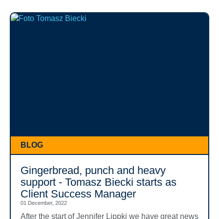
BLOG
Gingerbread, punch and heavy
support - Tomasz Biecki starts as
Client Success Manager
01 December, 2022
After the start of Jennifer Lippki we have great news