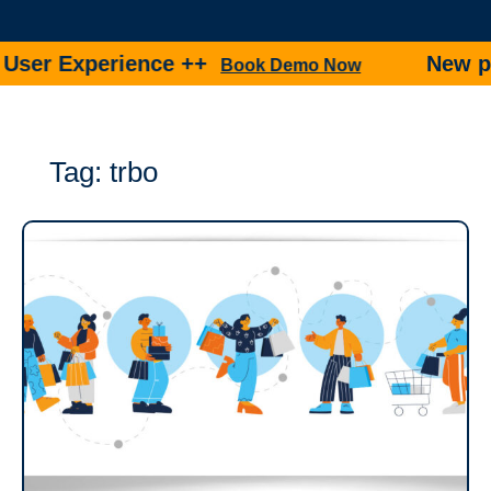
perience ++
New product 
Book Demo Now
Tag: trbo