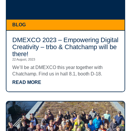
BLOG
DMEXCO 2023 – Empowering Digital
Creativity – trbo & Chatchamp will be
there!
22 August, 2023
We’ll be at DMEXCO this year together with
Chatchamp. Find us in hall 8.1, booth D-18.
READ MORE