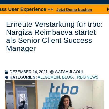
s User Experience ++
Neu
Jetzt Demo buchen
Erneute Verstärkung für trbo:
Nargiza Reimbaeva startet
als Senior Client Success
Manager
DEZEMBER 14, 2021
WAFAA JLAOUI
KATEGORIEN:
ALLGEMEIN
,
BLOG
,
TRBO NEWS