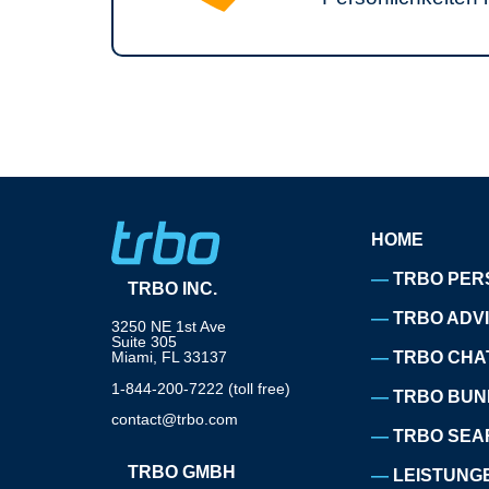
HOME
TRBO PER
TRBO INC.
TRBO ADV
3250 NE 1st Ave
Suite 305
Miami, FL 33137
TRBO CHA
1-844-200-7222 (toll free)
TRBO BUN
contact@trbo.com
TRBO SEA
TRBO GMBH
LEISTUNG