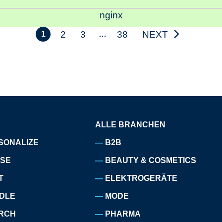
nginx
2
3
38
NEXT
1
…
ALLE BRANCHEN
SONALIZE
B2B
ISE
BEAUTY & COSMETICS
T
ELEKTROGERÄTE
DLE
MODE
RCH
PHARMA