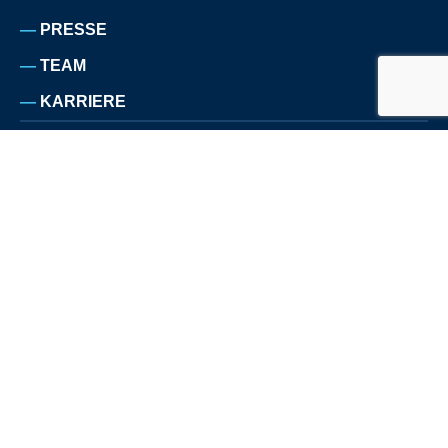
PRESSE
TEAM
KARRIERE
IMPRESSUM
DATENSCHUTZERKLÄRUNG
SITEMAP
© COPYRIGHT TRBO 2026