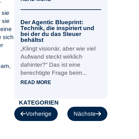
n.
 sie
 sie
Der Agentic Blueprint:
Technik, die inspiriert und
 eine
bei der du das Steuer
e sich
behältst
er
„Klingt visionär, aber wie viel
Aufwand steckt wirklich
dahinter?“ Das ist eine
eam,
berechtigte Frage beim...
READ MORE
KATEGORIEN
Vorherige
Nächste