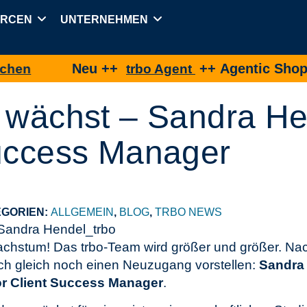
URCEN
UNTERNEHMEN
Neu ++
++ Agentic Shopping f
trbo Agent
 wächst – Sandra Hen
Success Manager
GORIEN:
ALLGEMEIN
,
BLOG
,
TRBO NEWS
achstum! Das trbo-Team wird größer und größer. Na
ch gleich noch einen Neuzugang vorstellen:
Sandra
r Client Success Manager
.