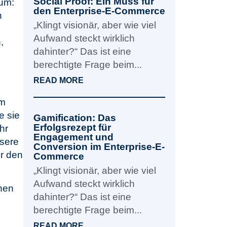
Social Proof: Ein Muss für
ium:
den Enterprise-E-Commerce
h
„Klingt visionär, aber wie viel
Aufwand steckt wirklich
,
dahinter?“ Das ist eine
berechtigte Frage beim...
READ MORE
im
e sie
Gamification: Das
Erfolgsrezept für
hr
Engagement und
nsere
Conversion im Enterprise-E-
r den
Commerce
„Klingt visionär, aber wie viel
Aufwand steckt wirklich
chen
dahinter?“ Das ist eine
berechtigte Frage beim...
READ MORE