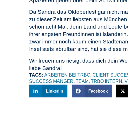
Spazieren gehen oder beim Schwimmen f
Da Sandra das Oktoberfest gar nicht mag
zu dieser Zeit am liebsten aus München. I
schon acht Mal, denn Land und Leute b
ihrer engsten Freundinnen ist Isländeri
zwar immer noch kaum einen Städtename
Insel stets abrufbar sind, hat sie diese 
Wir freuen uns riesig, dass dich dein W
liebe Sandra!
TAGS:
ARBEITEN BEI TRBO
,
CLIENT SUCCE
SUCCESS MANGER
,
TEAM
,
TRBO INTERN
,
V
LinkedIn
Facebook