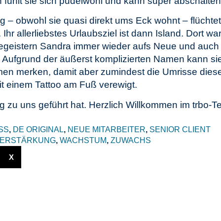
ühlt sie sich pudelwohl und kann super abschalte
 – obwohl sie quasi direkt ums Eck wohnt – flüchtet
hr allerliebstes Urlaubsziel ist dann Island. Dort war
egeistern Sandra immer wieder aufs Neue und auch
n. Aufgrund der äußerst komplizierten Namen kann si
n merken, damit aber zumindest die Umrisse dies
mit einem Tattoo am Fuß verewigt.
eg zu uns geführt hat. Herzlich Willkommen im trbo-T
SS
,
DE ORIGINAL
,
NEUE MITARBEITER
,
SENIOR CLIENT
ERSTÄRKUNG
,
WACHSTUM
,
ZUWACHS
X