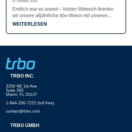
07 Oktober, 2019
Endlich war es soweit – letzten Mittwoch feierten
wir unsere alljährliche trbo-Wiesn mit unseren...
WEITERLESEN
TRBO INC.
3250 NE 1st Ave
Suite 305
Miami, FL 33137
1-844-200-7222 (toll free)
contact@trbo.com
TRBO GMBH