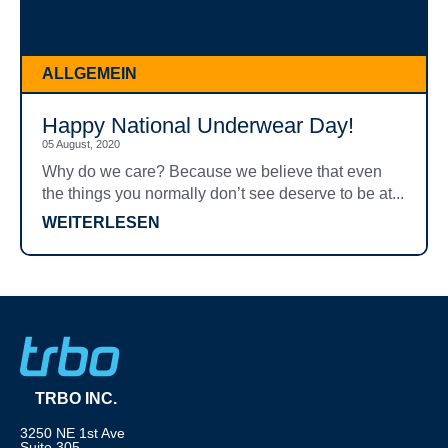
ALLGEMEIN
Happy National Underwear Day!
05 August, 2020
Why do we care? Because we believe that even
the things you normally don’t see deserve to be at...
WEITERLESEN
TRBO INC.
3250 NE 1st Ave
Suite 305