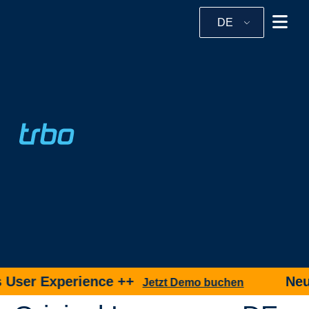
DE
User Experience ++
Neu +
Jetzt Demo buchen