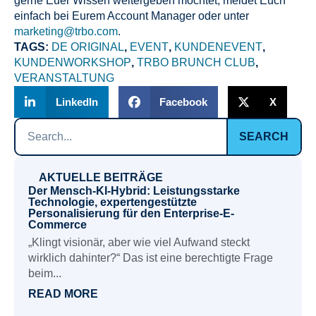
gerne Euer Wissen weitergeben möchtet, meldet Euch
einfach bei Eurem Account Manager oder unter
marketing@trbo.com
.
TAGS:
DE ORIGINAL
,
EVENT
,
KUNDENEVENT
,
KUNDENWORKSHOP
,
TRBO BRUNCH CLUB
,
VERANSTALTUNG
LinkedIn
Facebook
X
SEARCH
AKTUELLE BEITRÄGE
Der Mensch-KI-Hybrid: Leistungsstarke
Technologie, expertengestützte
Personalisierung für den Enterprise-E-
Commerce
„Klingt visionär, aber wie viel Aufwand steckt
wirklich dahinter?“ Das ist eine berechtigte Frage
beim...
READ MORE