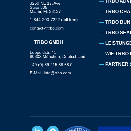
TRBO ADV
3250 NE 1st Ave
Suite 305
Miami, FL 33137
TRBO CHA
1-844-200-7222 (toll free)
TRBO BUN
contact@trbo.com
TRBO SEA
TRBO GMBH
LEISTUNG
Leopoldstr. 41
WIE TRBO 
80802 München, Deutschland
PARTNER 
+49 (0) 89 215 38 68 0
E-Mail: info@trbo.com