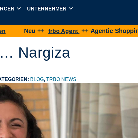
URCEN
UNTERNEHMEN
eu ++
++ Agentic Shopping für eine
trbo Agent
 … Nargiza
ATEGORIEN:
BLOG
,
TRBO NEWS