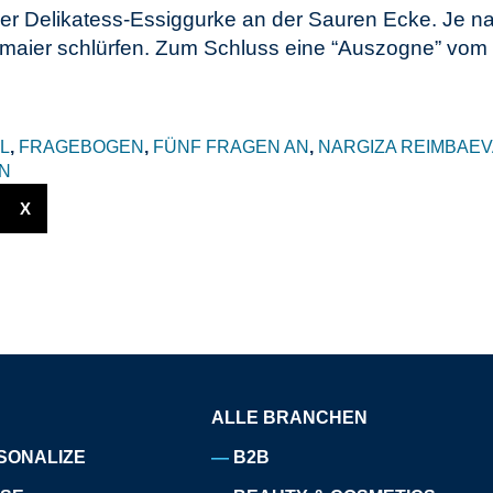
er Delikatess-Essiggurke an der Sauren Ecke. Je n
maier schlürfen.
Zum Schluss eine “Auszogne” vom
L
,
FRAGEBOGEN
,
FÜNF FRAGEN AN
,
NARGIZA REIMBAE
N
X
ALLE BRANCHEN
SONALIZE
B2B