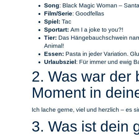
Song
: Black Magic Woman – Sant
Film/Serie
: Goodfellas
Spiel:
Tac
Sportart:
Am I a joke to you?!
Tier:
Das Hängebauchschwein namen
Animal!
Essen:
Pasta in jeder Variation. Glu
Urlaubsziel
: Für immer und ewig B
2. Was war der b
Moment in dei
Ich lache gerne, viel und herzlich – es
3. Was ist dein