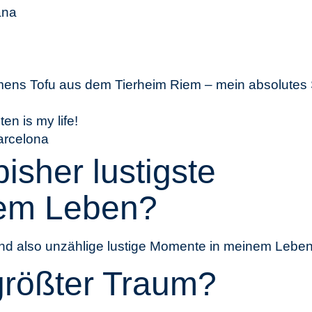
ana
s Tofu aus dem Tierheim Riem – mein absolutes S
ten is my life!
arcelona
isher lustigste
nem Leben?
 sind also unzählige lustige Momente in meinem Lebe
 größter Traum?