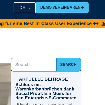
DEMO VEREINBAREN
DE
 Best-in-Class User Experience ++
Jetzt Demo
SEARCH
AKTUELLE BEITRÄGE
Schluss mit
Warenkorbabbrüchen dank
Social Proof: Ein Muss für
den Enterprise-E-Commerce
„Klingt visionär, aber wie viel