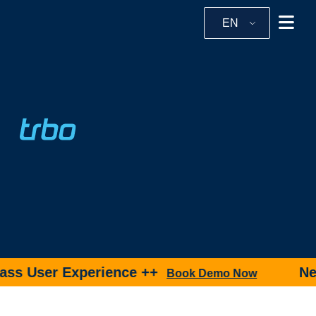
EN
s User Experience ++
New 
Book Demo Now