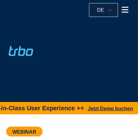
DE
-Class User Experience ++
Jetzt Demo buchen
WEBINAR