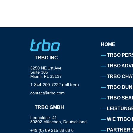
HOME
TRBO PER
TRBO INC.
TRBO ADV
3250 NE 1st Ave
Suite 305
Miami, FL 33137
TRBO CHA
1-844-200-7222 (toll free)
TRBO BUN
contact@trbo.com
TRBO SEA
TRBO GMBH
LEISTUNG
Leopoldstr. 41
WIE TRBO 
80802 München, Deutschland
PARTNER 
+49 (0) 89 215 38 68 0