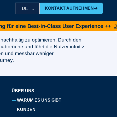
KONTAKT AUFNEHMEN
DE
ür eine Best-in-Class User Experience ++
Jetz
 nachhaltig zu optimieren. Durch den
babbrüche und führt die Nutzer intuitiv
gen und messbar weniger
urney.
ÜBER UNS
WARUM ES UNS GIBT
KUNDEN