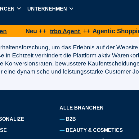
URCEN
UNTERNEHMEN
Neu ++
++ Agentic Shopping f
trbo Agent
Verhaltensforschung, um das Erlebnis auf der Website
ße in Echtzeit verhindert die Plattform aktiv Warenkor
ere Konversionsraten, bewusstere Kaufentscheidun
r eine dynamische und leistungsstarke Customer Jo
ALLE BRANCHEN
SONALIZE
B2B
ISE
BEAUTY & COSMETICS