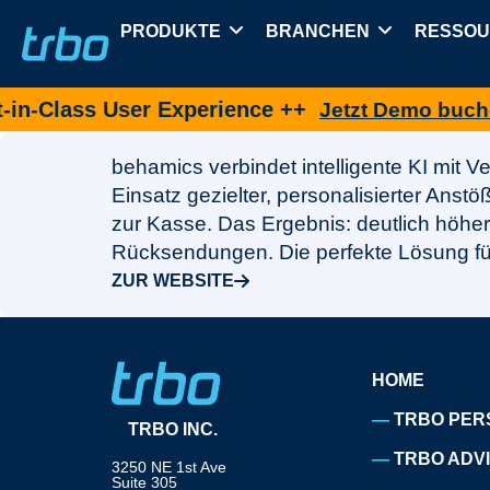
PRODUKTE
BRANCHEN
RESSO
-Class User Experience ++
Jetzt Demo buchen
behamics verbindet intelligente KI mit 
Einsatz gezielter, personalisierter Anstö
zur Kasse. Das Ergebnis: deutlich höh
Rücksendungen. Die perfekte Lösung fü
ZUR WEBSITE
HOME
TRBO PER
TRBO INC.
TRBO ADV
3250 NE 1st Ave
Suite 305