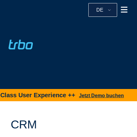
DE
Class User Experience ++
Jetzt Demo buchen
CRM