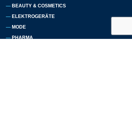
BEAUTY & COSMETICS
ELEKTROGERÄTE
MODE
PHARMA
HOME & LIVING
HOMEWARE
NAHRUNGS- ERGÄNZUNGSMITTEL
HAUSTIERBEDARF
SPORT
TELEKOMMUNIKATION
REISE
ÜBER UNS