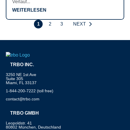
Verlauf...
WEITERLESEN
1
2
3
NEXT
TRBO INC.
3250 NE 1st Ave
Suite 305
Miami, FL 33137
1-844-200-7222 (toll free)
contact@trbo.com
TRBO GMBH
Leopoldstr. 41
80802 München, Deutschland