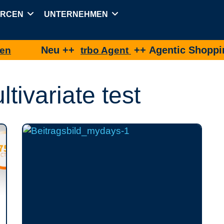
URCEN
UNTERNEHMEN
Neu ++
++ Agentic Shopping fü
trbo Agent
tivariate test