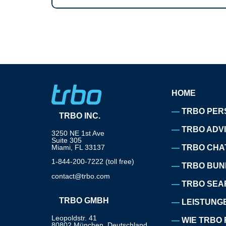
HOME
TRBO PER
TRBO INC.
TRBO ADV
3250 NE 1st Ave
Suite 305
Miami, FL 33137
TRBO CHA
1-844-200-7222 (toll free)
TRBO BUN
contact@trbo.com
TRBO SEA
TRBO GMBH
LEISTUNG
Leopoldstr. 41
WIE TRBO 
80802 München, Deutschland