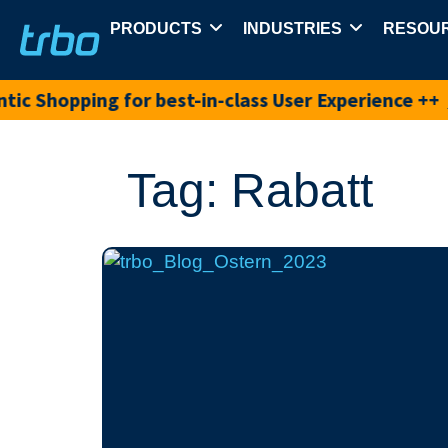
PRODUCTS
INDUSTRIES
RESOU
hopping for best-in-class User Experience ++
Book
Tag: Rabatt