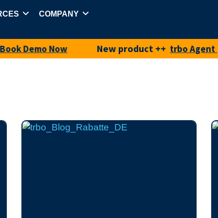
RCES
COMPANY
New product ++
++ Ag
 Demo Now
trbo Agent