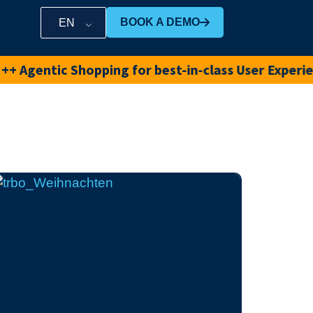
BOOK A DEMO
EN
entic Shopping for best-in-class User Experience 