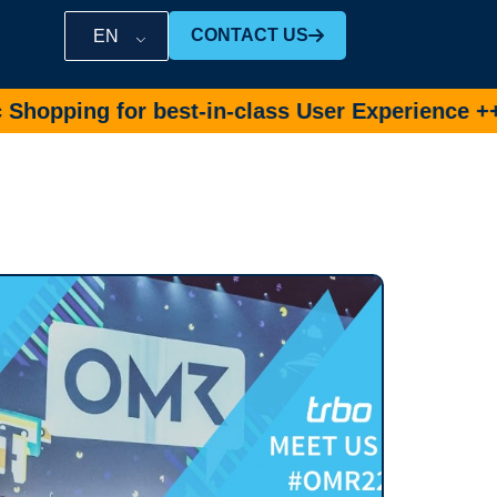
CONTACT US
EN
r best-in-class User Experience ++
Book Demo