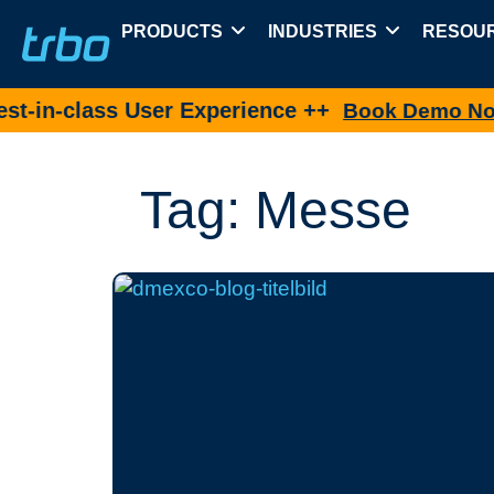
PRODUCTS
INDUSTRIES
RESOU
 User Experience ++
New 
Book Demo Now
Tag: Messe