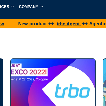
RCES
COMPANY
product ++
++ Agentic Shopping fo
trbo Agent