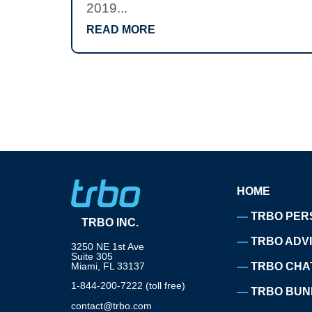
2019...
READ MORE
HOME
TRBO PER
TRBO INC.
TRBO ADV
3250 NE 1st Ave
Suite 305
Miami, FL 33137
TRBO CHA
1-844-200-7222 (toll free)
TRBO BUN
contact@trbo.com