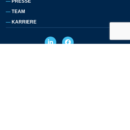
PRESSE
TEAM
KARRIERE
IMPRESSUM
DATENSCHUTZERKLÄRUNG
SITEMAP
© COPYRIGHT TRBO 2026